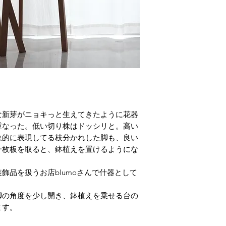
ます。
木目や節など、天
工せずにそのまま
すが悪しからずご
【要注意】送料は
後こちらから改め
いたします。また
わせてご連絡いた
な新芽がニョキっと生えてきたように花器
重なった。低い切り株はドッシリと。高い
象的に表現してる枝分かれした脚も、良い
一枚板を取ると、鉢植えを置けるようにな
飾品を扱うお店blumoさんで什器として
脚の角度を少し開き、鉢植えを乗せる台の
ます。