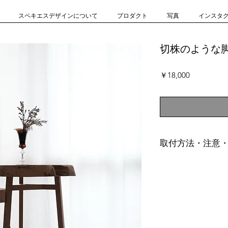
スペキエスデザインについて
プロダクト
写真
インスタ
切株のような
価
￥18,000
格
取付方法・注意
天板は、置くだけ
場合は市販の滑り
せ。
写真の商品から一
は商品紹介中にて
天板の一枚板は付