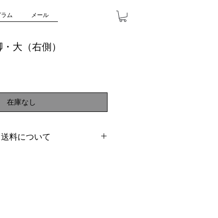
グラム
メール
脚・大（右側）
在庫なし
・送料について
です。滑りやすいものを置かれる
止めゴムなどをご使用くださいま
部仕様変更がございます。（詳細
）
属しません。脚のみの販売になり