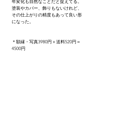
年変化も自然なことだと捉えてる。
塗装やカバー、飾りもないけれど、
その仕上がりの精度もあって良い形
になった。
＊額縁・写真3980円＋送料520円＝
4500円
取付方法・注意
額を吊るせるよう、裏面にビラカン
（フックのようなもの）をつけてま
↩︎プロダクト
す。
木目や節など、天然木ですので自然
ありのまま、加工せずにそのまま使
↩︎写真
っております。個体差はありますが
悪しからずご了承ください。