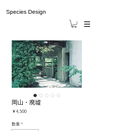
Species Design
岡山・廃墟
価
￥4,500
格
数量
*