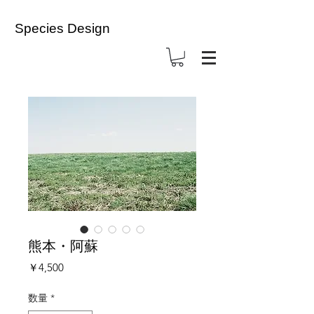
Species Design
熊本・阿蘇
価
￥4,500
格
数量
*