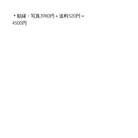
＊額縁・写真3980円＋送料520円＝
4500円
取付方法・注意
額を吊るせるよう、裏面にビラカン
（フックのようなもの）をつけてま
↩︎プロダクト
す。
木目や節など、天然木ですので自然
ありのまま、加工せずにそのまま使
↩︎写真
っております。個体差はありますが
悪しからずご了承ください。