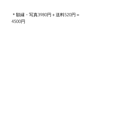
＊額縁・写真3980円＋送料520円＝
4500円
取付方法・注意
額を吊るせるよう、裏面にビラカン
（フックのようなもの）をつけてま
↩︎プロダクト
す。
木目や節など、天然木ですので自然
ありのまま、加工せずにそのまま使
↩︎写真
っております。個体差はありますが
悪しからずご了承ください。